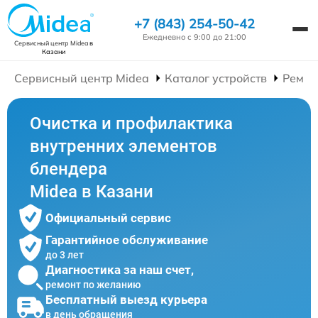
+7 (843) 254-50-42
Ежедневно с 9:00 до 21:00
Сервисный центр Midea
в
Казани
Сервисный центр Midea
Каталог устройств
Ремон
Очистка и профилактика
внутренних элементов
блендера
Midea в Казани
Официальный сервис
Гарантийное обслуживание
до 3 лет
Диагностика за наш счет,
ремонт по желанию
Бесплатный выезд курьера
в день обращения