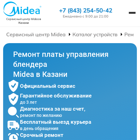
+7 (843) 254-50-42
Ежедневно с 9:00 до 21:00
Сервисный центр Midea
в
Казани
Сервисный центр Midea
Каталог устройств
Ремон
Ремонт платы управления
блендера
Midea в Казани
Официальный сервис
Гарантийное обслуживание
до 3 лет
Диагностика за наш счет,
ремонт по желанию
Бесплатный выезд курьера
в день обращения
Срочный ремонт