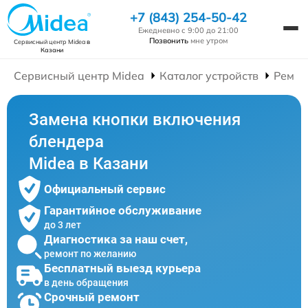
+7 (843) 254-50-42
Ежедневно с 9:00 до 21:00
Позвонить
мне утром
Сервисный центр Midea
в
Казани
Сервисный центр Midea
Каталог устройств
Ремон
Замена кнопки включения
блендера
Midea в Казани
Официальный сервис
Гарантийное обслуживание
до 3 лет
Диагностика за наш счет,
ремонт по желанию
Бесплатный выезд курьера
в день обращения
Срочный ремонт