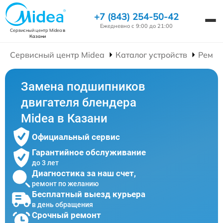
+7 (843) 254-50-42
Ежедневно с 9:00 до 21:00
Сервисный центр Midea
в
Казани
Сервисный центр Midea
Каталог устройств
Ремон
Замена подшипников
двигателя блендера
Midea в Казани
Официальный сервис
Гарантийное обслуживание
до 3 лет
Диагностика за наш счет,
ремонт по желанию
Бесплатный выезд курьера
в день обращения
Срочный ремонт