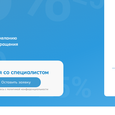
и
 желанию
бращения
я со специалистом
Оставить заявку
есь c
политикой конфиденциальности