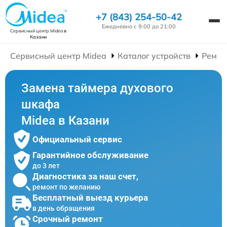
+7 (843) 254-50-42
Ежедневно с 9:00 до 21:00
Сервисный центр Midea
в
Казани
Сервисный центр Midea
Каталог устройств
Ремон
Замена таймера духового
шкафа
Midea в Казани
Официальный сервис
Гарантийное обслуживание
до 3 лет
Диагностика за наш счет,
ремонт по желанию
Бесплатный выезд курьера
в день обращения
Срочный ремонт