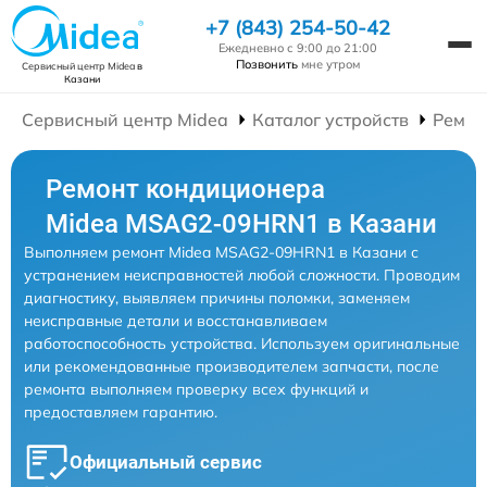
+7 (843) 254-50-42
Ежедневно с 9:00 до 21:00
Позвонить
мне утром
Сервисный центр Midea
в
Казани
Сервисный центр Midea
Каталог устройств
Ремон
Ремонт кондиционера
Midea MSAG2-09HRN1 в Казани
Выполняем ремонт Midea MSAG2-09HRN1 в Казани с
устранением неисправностей любой сложности. Проводим
диагностику, выявляем причины поломки, заменяем
неисправные детали и восстанавливаем
работоспособность устройства. Используем оригинальные
или рекомендованные производителем запчасти, после
ремонта выполняем проверку всех функций и
предоставляем гарантию.
Официальный сервис