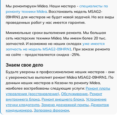
Мы ремонтируем Midea. Наши мастера -
специалисты по
ремонту техники Midea
. Восстановить модель MSAG2-
09HRN1 для мастеров не будет новой задачей. На все виды
проведенных работ у нас имеется гарантия.
Минимальные сроки выполнения ремонта. Мы большая
сеть мастерских техники Midea. Мы имеем более 20 тыс.
запчастей. И возможно на наших складах
уже имеется
запчасть на модель MSAG2-09HRN1
. При заказе ремонта
на сайте - предоставляется скидка -25%.
Знаем свое дело
Будьте уверены в профессионализме наших мастеров - они
с уверенностью выполнят ремонт Midea MSAG2-09HRN1. По
данным наших мастеров в Казани по ремонту Midea,
наиболее востребованы следующие услуги:
Ремонт платы
управления (восстановление)
,
Обслуживание
,
Ремонт
внутреннего блока
,
Ремонт внешнего блока
,
Устранение
утечки хладогента
,
Замена дренажной помпы
,
Демонтаж
кондиционера
,
Заправка фреоном
,