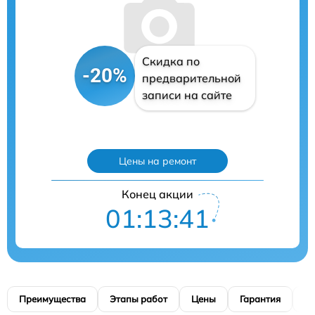
Скидка по
-20%
предварительной
записи на сайте
Цены на ремонт
Конец акции
01:13:40
Преимущества
Этапы работ
Цены
Гарантия
М