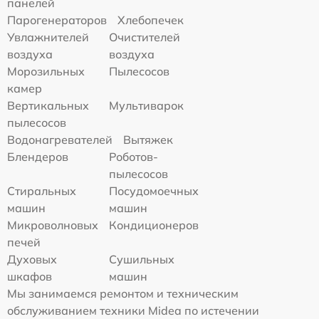
панелей
Парогенераторов
Хлебопечек
Увлажнителей
Очистителей
воздуха
воздуха
Морозильных
Пылесосов
камер
Вертикальных
Мультиварок
пылесосов
Водонагревателей
Вытяжек
Блендеров
Роботов-
пылесосов
Стиральных
Посудомоечных
машин
машин
Микроволновых
Кондиционеров
печей
Духовых
Сушильных
шкафов
машин
Мы занимаемся ремонтом и техническим
обслуживанием техники Midea по истечении