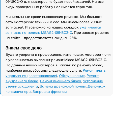
09N8C2-O для мастеров не будет новой задачей. На все
виды проведенных работ у нас имеется гарантия.
Минимальные сроки выполнения ремонта. Мы большая
сеть мастерских техники Midea. Мы имеем более 20 тыс.
запчастей. И возможно на наших складах
уже имеется
запчасть на модель MSAG2-09N8C2-O
. При заказе ремонта
на сайте - предоставляется скидка -25%.
Знаем свое дело
Будьте уверены в профессионализме наших мастеров - они
с уверенностью выполнят ремонт Midea MSAG2-09N8C2-O.
По данным наших мастеров в Казани по ремонту Midea,
наиболее востребованы следующие услуги:
Ремонт платы
управления (восстановление)
,
Обслуживание
,
Ремонт
внутреннего блока
,
Ремонт внешнего блока
,
Устранение
утечки хладогента
,
Замена дренажной помпы
,
Демонтаж
кондиционера
,
Заправка фреоном
,