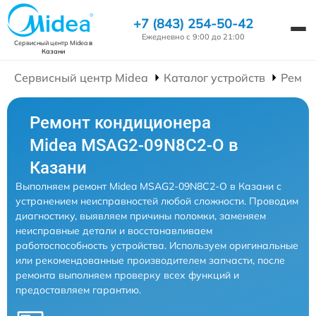
+7 (843) 254-50-42
Ежедневно с 9:00 до 21:00
Сервисный центр Midea
в
Казани
Сервисный центр Midea
Каталог устройств
Ремон
Ремонт кондиционера
Midea MSAG2-09N8C2-O в
Казани
Выполняем ремонт Midea MSAG2-09N8C2-O в Казани с
устранением неисправностей любой сложности. Проводим
диагностику, выявляем причины поломки, заменяем
неисправные детали и восстанавливаем
работоспособность устройства. Используем оригинальные
или рекомендованные производителем запчасти, после
ремонта выполняем проверку всех функций и
предоставляем гарантию.