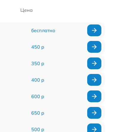
Цена
бесплатно
450 р
350 р
400 р
600 р
650 р
500 р