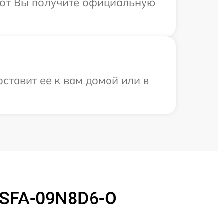
абот Вы получите официальную
ставит ее к вам домой или в
MSFA-09N8D6-O