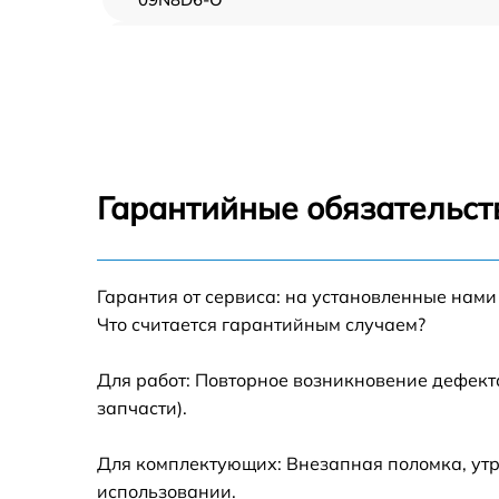
Демонтаж кондиционера Midea MSFA-
09N8D6-O
Заправка фреоном Midea MSFA-09N8D6-O
Гарантийные обязательст
Гарантия от сервиса: на установленные нами
Что считается гарантийным случаем?
Для работ: Повторное возникновение дефект
запчасти).
Для комплектующих: Внезапная поломка, утр
использовании.