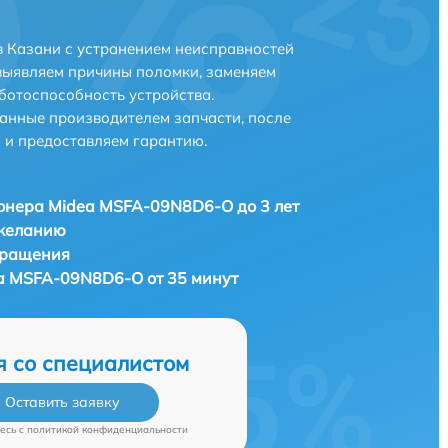
 Казани с устранением неисправностей
выявляем причины поломки, заменяем
ботоспособность устройства.
анные производителем запчасти, после
 и предоставляем гарантию.
онера Midea MSFA-09N8D6-O до 3 лет
 желанию
бращения
a MSFA-09N8D6-O от 35 минут
я со специалистом
Оставить заявку
есь c
политикой конфиденциальности