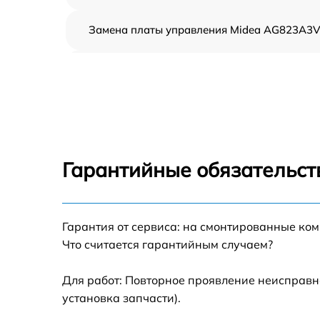
Замена платы управления Midea AG823A3
Ремонт платы управления (восстановление)
Midea AG823A3V
Замена датчиков Midea AG823A3V
Замена вентилятора Midea AG823A3V
Гарантийные обязательст
Ремонт магнетрона Midea AG823A3V
Гарантия от сервиса: на смонтированные ко
Ремонт волновода Midea AG823A3V
Что считается гарантийным случаем?
Ремонт переключателей режимов Midea
AG823A3V
Для работ: Повторное проявление неисправн
установка запчасти).
Замена блока управления Midea AG823A3V