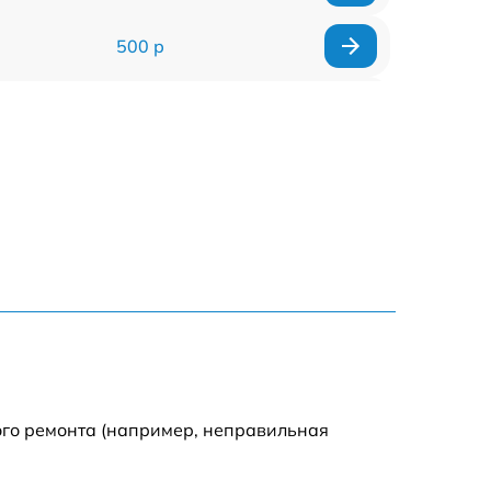
500 р
500 р
450 р
500 р
500 р
500 р
500 р
ого ремонта (например, неправильная
590 р