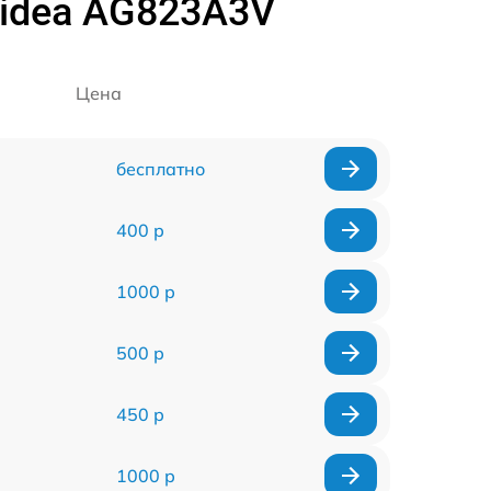
idea AG823A3V
Цена
бесплатно
400 р
1000 р
500 р
450 р
1000 р