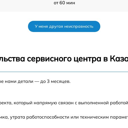
от 60 мин
от 60 мин
У меня другая неисправность
от 60 мин
от 60 мин
льства сервисного центра в Каз
от 60 мин
ые нами детали — до 3 месяцев.
от 60 мин
от 60 мин
фекта, который напрямую связан с выполненной работой
от 60 мин
ка, утрата работоспособности или техническим парам