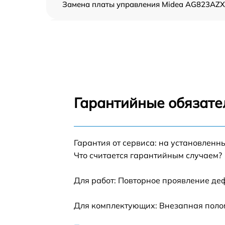
Замена платы управления Midea AG823AZX
Ремонт платы управления (восстановление)
Midea AG823AZX
Замена датчиков Midea AG823AZX
Замена вентилятора Midea AG823AZX
Гарантийные обязате
Ремонт магнетрона Midea AG823AZX
Гарантия от сервиса: на установленн
Ремонт волновода Midea AG823AZX
Что считается гарантийным случаем?
Ремонт переключателей режимов Midea
AG823AZX
Для работ: Повторное проявление де
Замена блока управления Midea AG823AZX
Для комплектующих: Внезапная полом
Замена силового трансформатора Midea