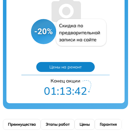
Скидка по
-20%
предварительной
записи на сайте
Цены на ремонт
Конец акции
01:13:41
Преимущества
Этапы работ
Цены
Гарантия
М