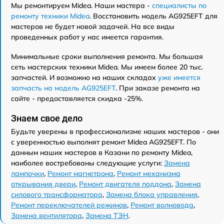
Мы ремонтируем Midea. Наши мастера -
специалисты по
ремонту техники Midea
. Восстановить модель AG925EFT для
мастеров не будет новой задачей. На все виды
проведенных работ у нас имеется гарантия.
Минимальные сроки выполнения ремонта. Мы большая
сеть мастерских техники Midea. Мы имеем более 20 тыс.
запчастей. И возможно на наших складах
уже имеется
запчасть на модель AG925EFT
. При заказе ремонта на
сайте - предоставляется скидка -25%.
Знаем свое дело
Будьте уверены в профессионализме наших мастеров - они
с уверенностью выполнят ремонт Midea AG925EFT. По
данным наших мастеров в Казани по ремонту Midea,
наиболее востребованы следующие услуги:
Замена
лампочки
,
Ремонт магнетрона
,
Ремонт механизма
открывания двери
,
Ремонт двигателя поддона
,
Замена
силового трансформатора
,
Замена блока управления
,
Ремонт переключателей режимов
,
Ремонт волновода
,
Замена вентилятора
,
Замена ТЭН
.