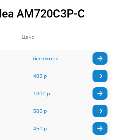
dea AM720C3P-C
Цена
бесплатно
400 р
1000 р
500 р
450 р