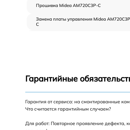
Прошивка Midea AM720C3P-C
Замена платы управления Midea AM720C3P
C
Ремонт платы управления (восстановление)
Midea AM720C3P-C
Замена датчиков Midea AM720C3P-C
Замена вентилятора Midea AM720C3P-C
Гарантийные обязательст
Ремонт магнетрона Midea AM720C3P-C
Гарантия от сервиса: на смонтированные ко
Ремонт волновода Midea AM720C3P-C
Что считается гарантийным случаем?
Ремонт переключателей режимов Midea
AM720C3P-C
Для работ: Повторное проявление дефекта, 