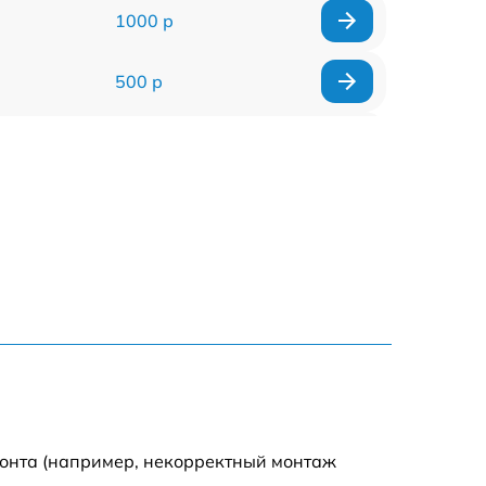
1000 р
500 р
500 р
450 р
500 р
500 р
500 р
500 р
монта (например, некорректный монтаж