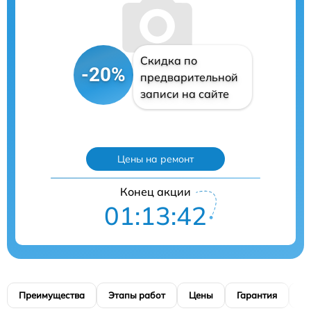
Скидка по
-20%
предварительной
записи на сайте
Цены на ремонт
Конец акции
01:13:41
Преимущества
Этапы работ
Цены
Гарантия
М