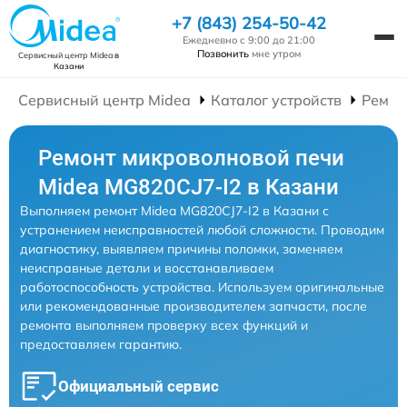
+7 (843) 254-50-42
Ежедневно с 9:00 до 21:00
Позвонить
мне утром
Сервисный центр Midea
в
Казани
Сервисный центр Midea
Каталог устройств
Ремон
Ремонт микроволновой печи
Midea MG820CJ7-I2 в Казани
Выполняем ремонт Midea MG820CJ7-I2 в Казани с
устранением неисправностей любой сложности. Проводим
диагностику, выявляем причины поломки, заменяем
неисправные детали и восстанавливаем
работоспособность устройства. Используем оригинальные
или рекомендованные производителем запчасти, после
ремонта выполняем проверку всех функций и
предоставляем гарантию.
Официальный сервис