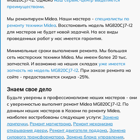
преимуществами
.
Мы ремонтируем Midea. Наши мастера -
специалисты по
ремонту техники Midea
. Восстановить модель MG820CJ7-I2
для мастеров не будет новой задачей. На все виды
проведенных работ у нас имеется гарантия.
Минимальные сроки выполнения ремонта. Мы большая
сеть мастерских техники Midea. Мы имеем более 20 тыс.
запчастей. И возможно на наших складах
уже имеется
запчасть на модель MG820CJ7-I2
. При заказе ремонта на
сайте - предоставляется скидка -25%.
Знаем свое дело
Будьте уверены в профессионализме наших мастеров - они
с уверенностью выполнят ремонт Midea MG820CJ7-I2. По
данным наших мастеров в Казани по ремонту Midea,
наиболее востребованы следующие услуги:
Замена
лампочки
,
Ремонт магнетрона
,
Ремонт механизма
открывания двери
,
Ремонт двигателя поддона
,
Замена
силового трансформатора
,
Замена блока управления
,