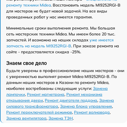
ремонту техники Midea
. Восстановить модель MI9252RGI-B
для мастеров не будет новой задачей. На все виды
проведенных работ у нас имеется гарантия.
Минимальные сроки выполнения ремонта. Мы большая
сеть мастерских техники Midea. Мы имеем более 20 тыс.
запчастей. И возможно на наших складах
уже имеется
запчасть на модель MI9252RGI-B
. При заказе ремонта на
сайте - предоставляется скидка -25%.
Знаем свое дело
Будьте уверены в профессионализме наших мастеров - они
с уверенностью выполнят ремонт Midea MI9252RGI-B. По
данным наших мастеров в Казани по ремонту Midea,
наиболее востребованы следующие услуги:
Замена
лампочки
,
Ремонт магнетрона
,
Ремонт механизма
открывания двери
,
Ремонт двигателя поддона
,
Замена
силового трансформатора
,
Замена блока управления
,
Ремонт переключателей режимов
,
Ремонт волновода
,
Замена вентилятора
,
Замена ТЭН
.