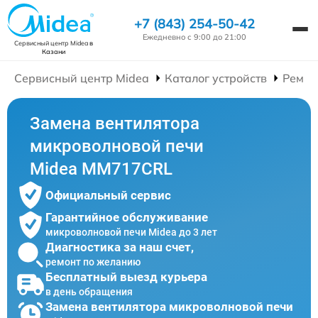
+7 (843) 254-50-42
Ежедневно с 9:00 до 21:00
Сервисный центр Midea
в
Казани
Сервисный центр Midea
Каталог устройств
Ремон
Замена вентилятора
микроволновой печи
Midea MM717CRL
Официальный сервис
Гарантийное обслуживание
микроволновой печи Midea до 3 лет
Диагностика за наш счет,
ремонт по желанию
Бесплатный выезд курьера
в день обращения
Замена вентилятора микроволновой печи