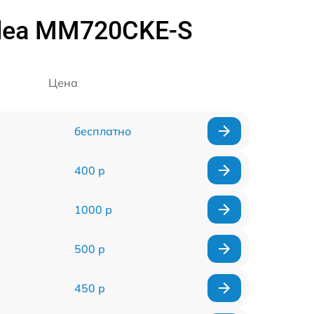
dea MM720CKE-S
Цена
бесплатно
400 р
1000 р
500 р
450 р