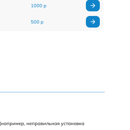
1000 р
500 р
500 р
450 р
500 р
500 р
500 р
500 р
 (например, неправильная установка