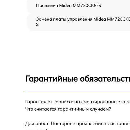
Прошивка Midea MM720CKE-S
Замена платы управления Midea MM720CK
S
Ремонт платы управления (восстановление)
Midea MM720CKE-S
Замена датчиков Midea MM720CKE-S
Замена вентилятора Midea MM720CKE-S
Гарантийные обязательст
Ремонт магнетрона Midea MM720CKE-S
Гарантия от сервиса: на смонтированные ко
Ремонт волновода Midea MM720CKE-S
Что считается гарантийным случаем?
Ремонт переключателей режимов Midea
MM720CKE-S
Для работ: Повторное проявление неисправн