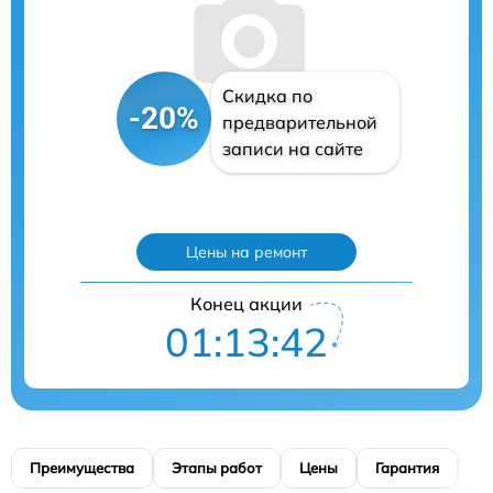
Скидка по
-20%
предварительной
записи на сайте
Цены на ремонт
Конец акции
01:13:41
Преимущества
Этапы работ
Цены
Гарантия
М