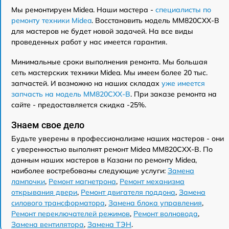
Мы ремонтируем Midea. Наши мастера -
специалисты по
ремонту техники Midea
. Восстановить модель MM820CXX-B
для мастеров не будет новой задачей. На все виды
проведенных работ у нас имеется гарантия.
Минимальные сроки выполнения ремонта. Мы большая
сеть мастерских техники Midea. Мы имеем более 20 тыс.
запчастей. И возможно на наших складах
уже имеется
запчасть на модель MM820CXX-B
. При заказе ремонта на
сайте - предоставляется скидка -25%.
Знаем свое дело
Будьте уверены в профессионализме наших мастеров - они
с уверенностью выполнят ремонт Midea MM820CXX-B. По
данным наших мастеров в Казани по ремонту Midea,
наиболее востребованы следующие услуги:
Замена
лампочки
,
Ремонт магнетрона
,
Ремонт механизма
открывания двери
,
Ремонт двигателя поддона
,
Замена
силового трансформатора
,
Замена блока управления
,
Ремонт переключателей режимов
,
Ремонт волновода
,
Замена вентилятора
,
Замена ТЭН
.