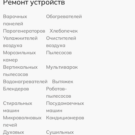
Ремонт устройств
Варочных
Обогревателей
панелей
Парогенераторов
Хлебопечек
Увлажнителей
Очистителей
воздуха
воздуха
Морозильных
Пылесосов
камер
Вертикальных
Мультиварок
пылесосов
Водонагревателей
Вытяжек
Блендеров
Роботов-
пылесосов
Стиральных
Посудомоечных
машин
машин
Микроволновых
Кондиционеров
печей
Духовых
Сушильных