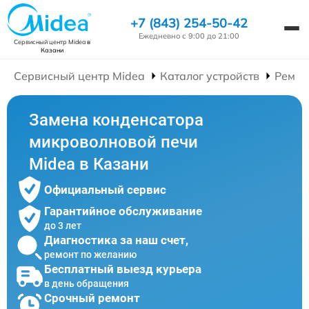
+7 (843) 254-50-42
Ежедневно с 9:00 до 21:00
Сервисный центр Midea
в
Казани
Сервисный центр Midea
Каталог устройств
Ремон
Замена конденсатора
микроволновой печи
Midea в Казани
Официальный сервис
Гарантийное обслуживание
до 3 лет
Диагностика за наш счет,
ремонт по желанию
Бесплатный выезд курьера
в день обращения
Срочный ремонт