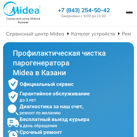
+7 (843) 254-50-42
Ежедневно с 9:00 до 21:00
Сервисный центр Midea
в
Казани
Сервисный центр Midea
Каталог устройств
Ремон
Профилактическая чистка
парогенератора
Midea в Казани
Официальный сервис
Гарантийное обслуживание
до 3 лет
Диагностика за наш счет,
ремонт по желанию
Бесплатный выезд курьера
в день обращения
Срочный ремонт