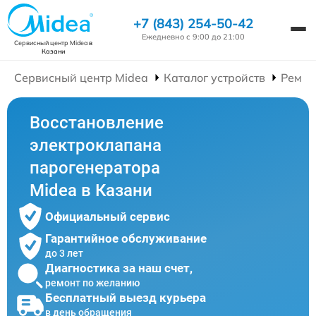
+7 (843) 254-50-42
Ежедневно с 9:00 до 21:00
Сервисный центр Midea
в
Казани
Сервисный центр Midea
Каталог устройств
Ремон
Восстановление
электроклапана
парогенератора
Midea в Казани
Официальный сервис
Гарантийное обслуживание
до 3 лет
Диагностика за наш счет,
ремонт по желанию
Бесплатный выезд курьера
в день обращения