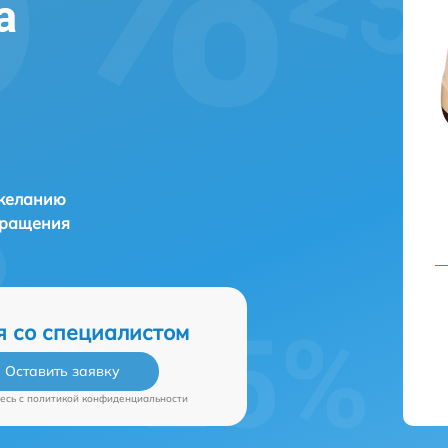
а
и
 желанию
бращения
я со специалистом
Оставить заявку
есь c
политикой конфиденциальности