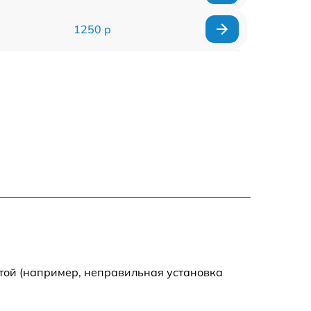
1250 р
1000 р
850 р
2590 р
1550 р
1550 р
1600 р
той (например, неправильная установка
750 р