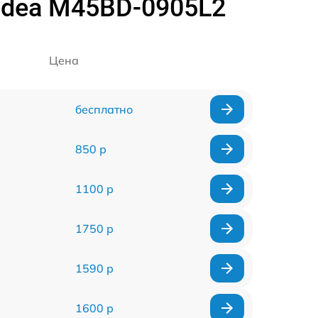
dea M45BD-0905L2
Цена
бесплатно
850 р
1100 р
1750 р
1590 р
1600 р