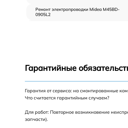
Ремонт электропроводки Midea M45BD-
0905L2
Замена шнура питания Midea M45BD-0905L
Корпусный ремонт (замена резинок,
креплений, кнопок) Midea M45BD-0905L2
Ремонт платы управления (восстановление)
Midea M45BD-0905L2
Гарантийные обязательст
Замена заливного клапана Midea M45BD-
0905L2
Замена панели управления Midea M45BD-
Гарантия от сервиса: на смонтированные ко
0905L2
Что считается гарантийным случаем?
Замена расходомера Midea M45BD-0905L2
Для работ: Повторное возникновение неиспр
запчасти).
Замена разбрызгивателя Midea M45BD-
0905L2