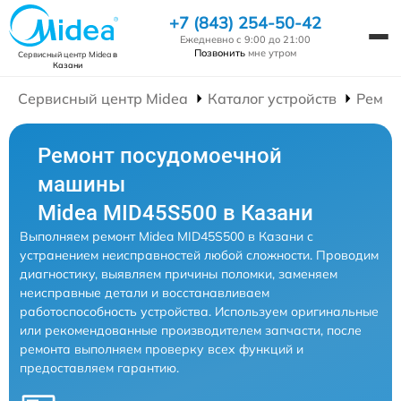
+7 (843) 254-50-42
Ежедневно с 9:00 до 21:00
Позвонить
мне утром
Сервисный центр Midea
в
Казани
Сервисный центр Midea
Каталог устройств
Ремон
Ремонт посудомоечной
машины
Midea MID45S500 в Казани
Выполняем ремонт Midea MID45S500 в Казани с
устранением неисправностей любой сложности. Проводим
диагностику, выявляем причины поломки, заменяем
неисправные детали и восстанавливаем
работоспособность устройства. Используем оригинальные
или рекомендованные производителем запчасти, после
ремонта выполняем проверку всех функций и
предоставляем гарантию.