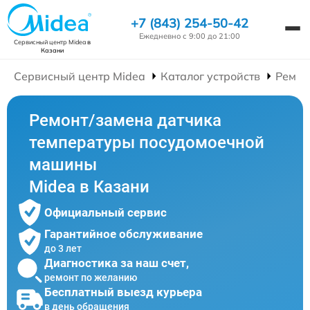
+7 (843) 254-50-42
Ежедневно с 9:00 до 21:00
Сервисный центр Midea
в
Казани
Сервисный центр Midea
Каталог устройств
Ремон
Ремонт/замена датчика
температуры посудомоечной
машины
Midea в Казани
Официальный сервис
Гарантийное обслуживание
до 3 лет
Диагностика за наш счет,
ремонт по желанию
Бесплатный выезд курьера
в день обращения