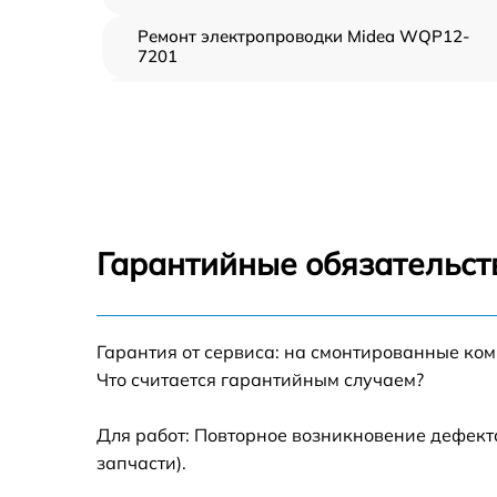
Ремонт электропроводки Midea WQP12-
7201
Замена шнура питания Midea WQP12-7201
Корпусный ремонт (замена резинок,
креплений, кнопок) Midea WQP12-7201
Ремонт платы управления (восстановление)
Midea WQP12-7201
Гарантийные обязательст
Замена заливного клапана Midea WQP12-
7201
Замена панели управления Midea WQP12-
Гарантия от сервиса: на смонтированные ко
7201
Что считается гарантийным случаем?
Замена расходомера Midea WQP12-7201
Для работ: Повторное возникновение дефект
запчасти).
Замена разбрызгивателя Midea WQP12-
7201