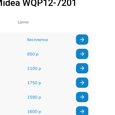
idea WQP12-7201
Цена
бесплатно
850 р
1100 р
1750 р
1590 р
1600 р