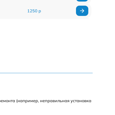
1250 р
1000 р
850 р
2590 р
1550 р
1550 р
1600 р
ремонта (например, неправильная установка
750 р