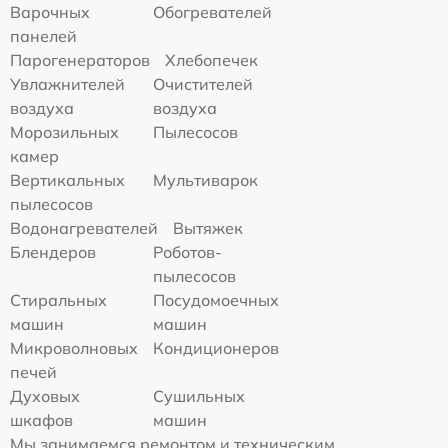
Варочных
Обогревателей
панелей
Парогенераторов
Хлебопечек
Увлажнителей
Очистителей
воздуха
воздуха
Морозильных
Пылесосов
камер
Вертикальных
Мультиварок
пылесосов
Водонагревателей
Вытяжек
Блендеров
Роботов-
пылесосов
Стиральных
Посудомоечных
машин
машин
Микроволновых
Кондиционеров
печей
Духовых
Сушильных
шкафов
машин
Мы занимаемся ремонтом и техническим