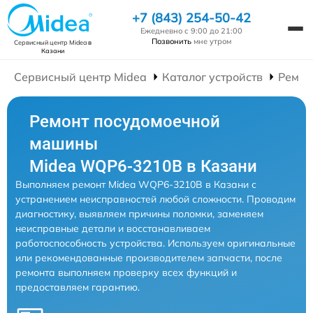
+7 (843) 254-50-42
Ежедневно с 9:00 до 21:00
Позвонить
мне утром
Сервисный центр Midea
в
Казани
Сервисный центр Midea
Каталог устройств
Ремон
Ремонт посудомоечной
машины
Midea WQP6-3210B в Казани
Выполняем ремонт Midea WQP6-3210B в Казани с
устранением неисправностей любой сложности. Проводим
диагностику, выявляем причины поломки, заменяем
неисправные детали и восстанавливаем
работоспособность устройства. Используем оригинальные
или рекомендованные производителем запчасти, после
ремонта выполняем проверку всех функций и
предоставляем гарантию.