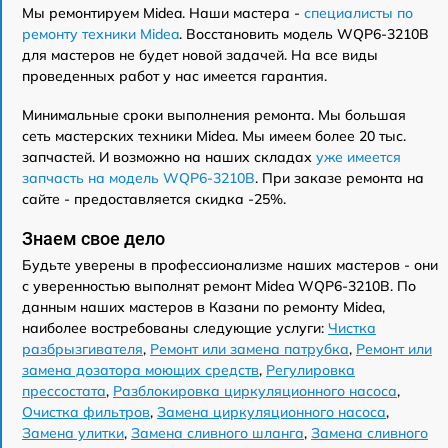
Мы ремонтируем Midea. Наши мастера -
специалисты по
ремонту техники Midea
. Восстановить модель WQP6-3210B
для мастеров не будет новой задачей. На все виды
проведенных работ у нас имеется гарантия.
Минимальные сроки выполнения ремонта. Мы большая
сеть мастерских техники Midea. Мы имеем более 20 тыс.
запчастей. И возможно на наших складах
уже имеется
запчасть на модель WQP6-3210B
. При заказе ремонта на
сайте - предоставляется скидка -25%.
Знаем свое дело
Будьте уверены в профессионализме наших мастеров - они
с уверенностью выполнят ремонт Midea WQP6-3210B. По
данным наших мастеров в Казани по ремонту Midea,
наиболее востребованы следующие услуги:
Чистка
разбрызгивателя
,
Ремонт или замена патрубка
,
Ремонт или
замена дозатора моющих средств
,
Регулировка
прессостата
,
Разблокировка циркуляционного насоса
,
Очистка фильтров
,
Замена циркуляционного насоса
,
Замена улитки
,
Замена сливного шланга
,
Замена сливного