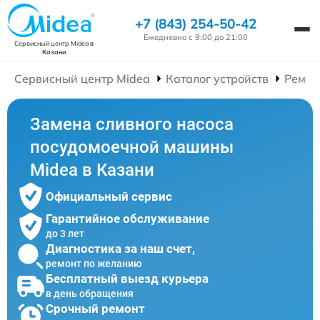
+7 (843) 254-50-42
Ежедневно с 9:00 до 21:00
Сервисный центр Midea
в
Казани
Сервисный центр Midea
Каталог устройств
Ремон
Замена сливного насоса
посудомоечной машины
Midea в Казани
Официальный сервис
Гарантийное обслуживание
до 3 лет
Диагностика за наш счет,
ремонт по желанию
Бесплатный выезд курьера
в день обращения
Срочный ремонт