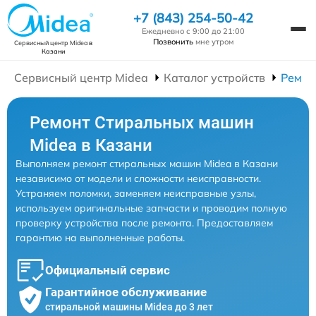
+7 (843) 254-50-42
Ежедневно с 9:00 до 21:00
Позвонить
мне утром
Сервисный центр Midea
в
Казани
Сервисный центр Midea
Каталог устройств
Ремон
Ремонт Стиральных машин
Midea в Казани
Выполняем ремонт стиральных машин Midea в Казани
независимо от модели и сложности неисправности.
Устраняем поломки, заменяем неисправные узлы,
используем оригинальные запчасти и проводим полную
проверку устройства после ремонта. Предоставляем
гарантию на выполненные работы.
Официальный сервис
Гарантийное обслуживание
стиральной машины Midea до 3 лет