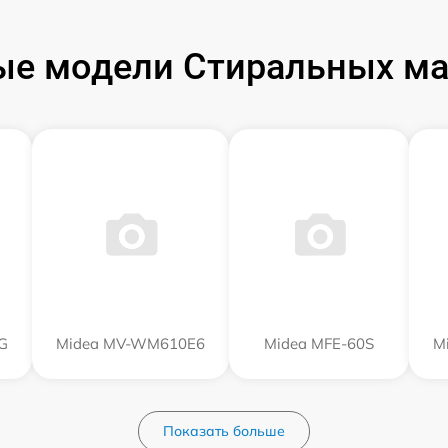
ые модели Стиральных ма
G
Midea MV-WM610E6
Midea MFE-60S
M
Показать больше