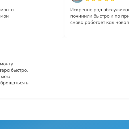
емонта
Искренне рад обслужива
 мои
починили быстро и по пр
снова работает как новая
емонту
тера быстро,
и мою
обращаться в