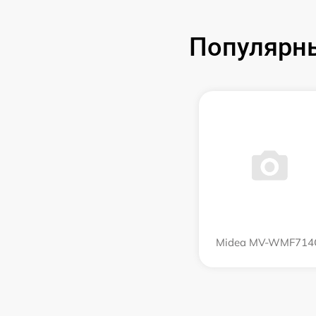
Популярн
Midea MV-WMF714