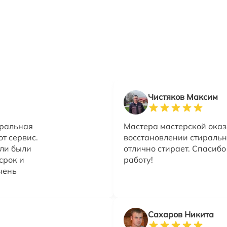
Чистяков Максим
иральная
Мастера мастерской оказ
от сервис.
восстановлении стиральн
али были
отлично стирает. Спасиб
срок и
работу!
чень
Сахаров Никита