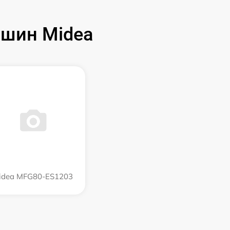
шин Midea
idea MFG80-ES1203