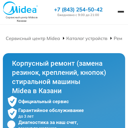
+7 (843) 254-50-42
Ежедневно с 9:00 до 21:00
Сервисный центр Midea
в
Казани
Сервисный центр Midea
Каталог устройств
Ремон
Корпусный ремонт (замена
резинок, креплений, кнопок)
стиральной машины
Midea в Казани
Официальный сервис
Гарантийное обслуживание
до 3 лет
Диагностика за наш счет,