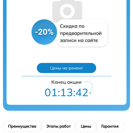
Скидка по
-20%
предварительной
записи на сайте
Цены на ремонт
Конец акции
01:13:41
Преимущества
Этапы работ
Цены
Гарантия
М