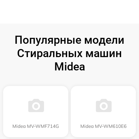
Популярные модели
Стиральных машин
Midea
Midea MV-WMF714G
Midea MV-WM610E6