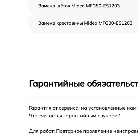
Замена щёток Midea MFG80-ES1203
Замена крестовины Midea MFG80-ES1203
Корпусный ремонт (замена резинок,
креплений, кнопок) Midea MFG80-ES1203
Ремонт платы управления (восстановление)
Midea MFG80-ES1203
Замена блока управления Midea MFG80-
ES1203
Гарантийные обязательст
Ремонт/замена датчика температуры Midea
MFG80-ES1203
Гарантия от сервиса: на установленные нам
Замена УБЛ Midea MFG80-ES1203
Что считается гарантийным случаем?
Замена циркуляционного насоса Midea
MFG80-ES1203
Для работ: Повторное проявление неисправ