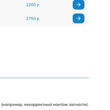
1200 р
2750 р
850 р
2450 р
1800 р
1100 р
1100 р
1800 р
 (например, некорректный монтаж запчасти).