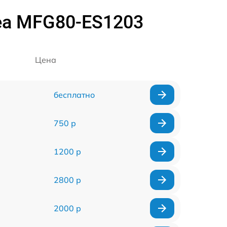
ea MFG80-ES1203
Цена
бесплатно
750 р
1200 р
2800 р
2000 р