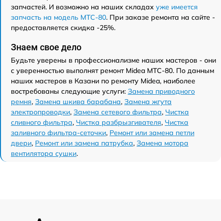
запчастей. И возможно на наших складах
уже имеется
запчасть на модель MTC-80
. При заказе ремонта на сайте -
предоставляется скидка -25%.
Знаем свое дело
Будьте уверены в профессионализме наших мастеров - они
с уверенностью выполнят ремонт Midea MTC-80. По данным
наших мастеров в Казани по ремонту Midea, наиболее
востребованы следующие услуги:
Замена приводного
ремня
,
Замена шкива барабана
,
Замена жгута
электропроводки
,
Замена сетевого фильтра
,
Чистка
сливного фильтра
,
Чистка разбрызгивателя
,
Чистка
заливного фильтра-сеточки
,
Ремонт или замена петли
двери
,
Ремонт или замена патрубка
,
Замена мотора
вентилятора сушки
.