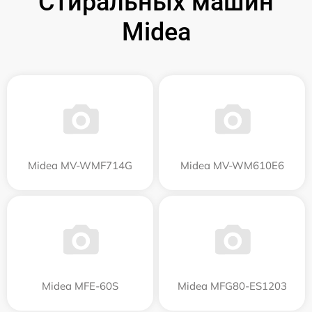
Стиральных машин
Midea
Midea MV-WMF714G
Midea MV-WM610E6
Midea MFE-60S
Midea MFG80-ES1203