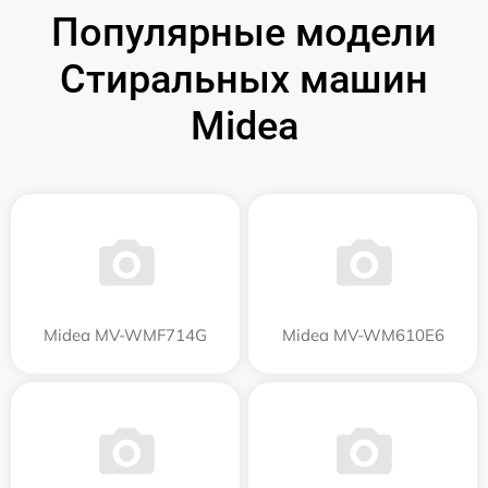
Популярные модели
Стиральных машин
Midea
Midea MV-WMF714G
Midea MV-WM610E6