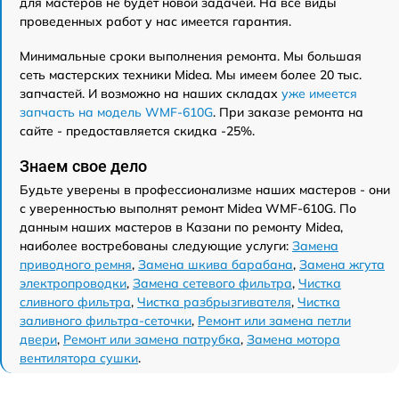
для мастеров не будет новой задачей. На все виды
проведенных работ у нас имеется гарантия.
Минимальные сроки выполнения ремонта. Мы большая
сеть мастерских техники Midea. Мы имеем более 20 тыс.
запчастей. И возможно на наших складах
уже имеется
запчасть на модель WMF-610G
. При заказе ремонта на
сайте - предоставляется скидка -25%.
Знаем свое дело
Будьте уверены в профессионализме наших мастеров - они
с уверенностью выполнят ремонт Midea WMF-610G. По
данным наших мастеров в Казани по ремонту Midea,
наиболее востребованы следующие услуги:
Замена
приводного ремня
,
Замена шкива барабана
,
Замена жгута
электропроводки
,
Замена сетевого фильтра
,
Чистка
сливного фильтра
,
Чистка разбрызгивателя
,
Чистка
заливного фильтра-сеточки
,
Ремонт или замена петли
двери
,
Ремонт или замена патрубка
,
Замена мотора
вентилятора сушки
.