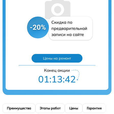
Скидка по
-20%
предварительной
записи на сайте
Цены на ремонт
Конец акции
01:13:41
Преимущества
Этапы работ
Цены
Гарантия
М