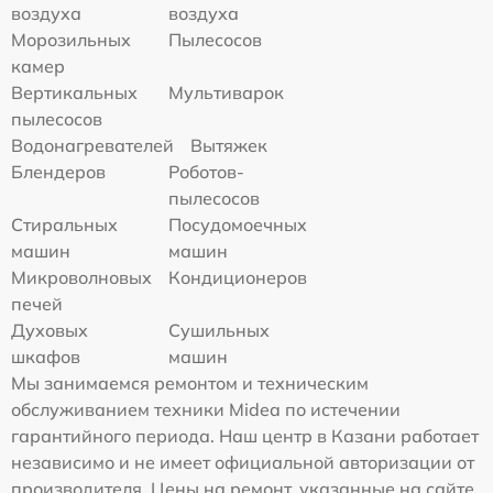
воздуха
воздуха
Морозильных
Пылесосов
камер
Вертикальных
Мультиварок
пылесосов
Водонагревателей
Вытяжек
Блендеров
Роботов-
пылесосов
Стиральных
Посудомоечных
машин
машин
Микроволновых
Кондиционеров
печей
Духовых
Сушильных
шкафов
машин
Мы занимаемся ремонтом и техническим
обслуживанием техники Midea по истечении
гарантийного периода. Наш центр в Казани работает
независимо и не имеет официальной авторизации от
производителя. Цены на ремонт, указанные на сайте,