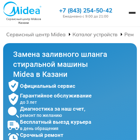
+7 (843) 254-50-42
Ежедневно с 9:00 до 21:00
Сервисный центр Midea
в
Казани
Сервисный центр Midea
Каталог устройств
Ремон
Замена заливного шланга
стиральной машины
Midea в Казани
Официальный сервис
Гарантийное обслуживание
до 3 лет
Диагностика за наш счет,
ремонт по желанию
Бесплатный выезд курьера
в день обращения
Срочный ремонт