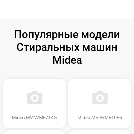
Популярные модели
Стиральных машин
Midea
Midea MV-WMF714G
Midea MV-WM610E6