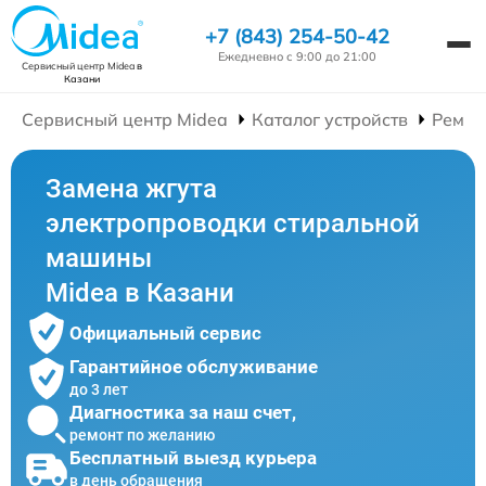
+7 (843) 254-50-42
Ежедневно с 9:00 до 21:00
Сервисный центр Midea
в
Казани
Сервисный центр Midea
Каталог устройств
Ремон
Замена жгута
электропроводки стиральной
машины
Midea в Казани
Официальный сервис
Гарантийное обслуживание
до 3 лет
Диагностика за наш счет,
ремонт по желанию
Бесплатный выезд курьера
в день обращения