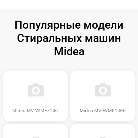
Популярные модели
Стиральных машин
Midea
Midea MV-WMF714G
Midea MV-WM610E6