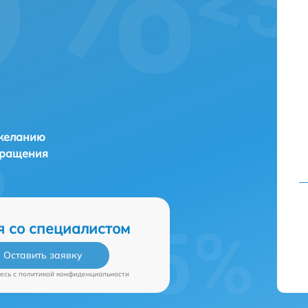
и
 желанию
бращения
я со специалистом
Оставить заявку
есь c
политикой конфиденциальности