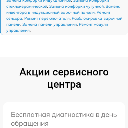
Замена конфорки индукционной
,
Замена конфорки
стеклокерамической
,
Замена конфорки чугунной
,
Замена
инвентора в индукционной варочной панели
,
Ремонт
сенсора
,
Ремонт переключателя
,
Разблокировка варочной
панели
,
Замена панели управления
,
Ремонт модуля
управления
.
Акции сервисного
центра
Бесплатная диагностика в день
обращения