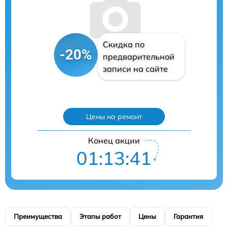
Скидка по
-20%
предварительной
записи на сайте
Цены на ремонт
Конец акции
01:13:40
Преимущества
Этапы работ
Цены
Гарантия
М