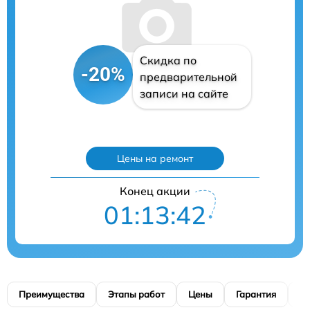
Скидка по
-20%
предварительной
записи на сайте
Цены на ремонт
Конец акции
01:13:41
Преимущества
Этапы работ
Цены
Гарантия
М