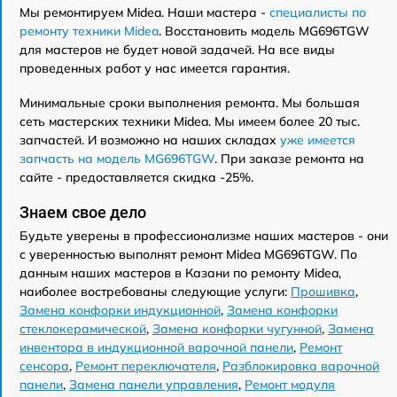
Мы ремонтируем Midea. Наши мастера -
специалисты по
ремонту техники Midea
. Восстановить модель MG696TGW
для мастеров не будет новой задачей. На все виды
проведенных работ у нас имеется гарантия.
Минимальные сроки выполнения ремонта. Мы большая
сеть мастерских техники Midea. Мы имеем более 20 тыс.
запчастей. И возможно на наших складах
уже имеется
запчасть на модель MG696TGW
. При заказе ремонта на
сайте - предоставляется скидка -25%.
Знаем свое дело
Будьте уверены в профессионализме наших мастеров - они
с уверенностью выполнят ремонт Midea MG696TGW. По
данным наших мастеров в Казани по ремонту Midea,
наиболее востребованы следующие услуги:
Прошивка
,
Замена конфорки индукционной
,
Замена конфорки
стеклокерамической
,
Замена конфорки чугунной
,
Замена
инвентора в индукционной варочной панели
,
Ремонт
сенсора
,
Ремонт переключателя
,
Разблокировка варочной
панели
,
Замена панели управления
,
Ремонт модуля