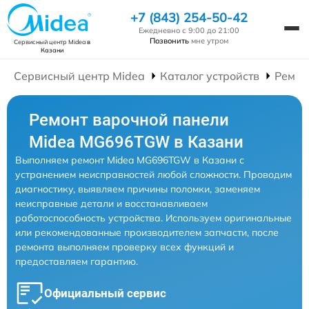
+7 (843) 254-50-42
Ежедневно с 9:00 до 21:00
Позвонить
мне утром
Сервисный центр Midea
в
Казани
Сервисный центр Midea
Каталог устройств
Ремон
Ремонт варочной панели
Midea MG696TGW в Казани
Выполняем ремонт Midea MG696TGW в Казани с
устранением неисправностей любой сложности. Проводим
диагностику, выявляем причины поломки, заменяем
неисправные детали и восстанавливаем
работоспособность устройства. Используем оригинальные
или рекомендованные производителем запчасти, после
ремонта выполняем проверку всех функций и
предоставляем гарантию.
Официальный сервис