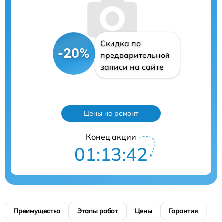
Скидка по
-20%
предварительной
записи на сайте
Цены на ремонт
Конец акции
01:13:41
Преимущества
Этапы работ
Цены
Гарантия
М