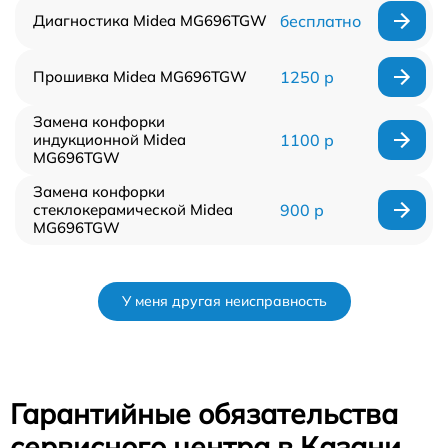
Диагностика Midea MG696TGW
бесплатно
Прошивка Midea MG696TGW
1250 р
Замена конфорки
индукционной Midea
1100 р
MG696TGW
Замена конфорки
стеклокерамической Midea
900 р
MG696TGW
У меня другая неисправность
Гарантийные обязательства
сервисного центра в Казани