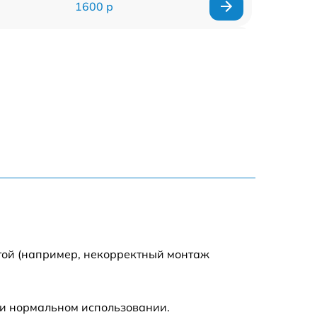
1600 р
750 р
600 р
1600 р
1900 р
1600 р
той (например, некорректный монтаж
ри нормальном использовании.