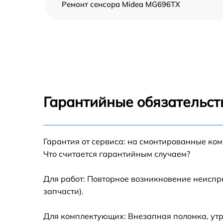
Ремонт сенсора Midea MG696TX
Ремонт переключателя Midea MG696TX
Разблокировка варочной панели Midea
MG696TX
Замена панели управления Midea MG696TX
Гарантийные обязательст
Ремонт модуля управления Midea MG696TX
Гарантия от сервиса: на смонтированные ко
Замена сенсора Midea MG696TX
Что считается гарантийным случаем?
Для работ: Повторное возникновение неиспр
запчасти).
Для комплектующих: Внезапная поломка, ут