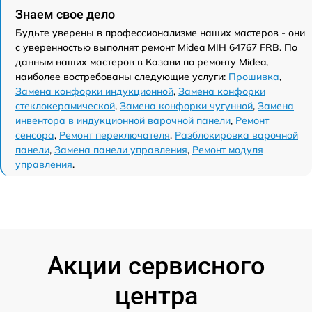
Знаем свое дело
Будьте уверены в профессионализме наших мастеров - они
с уверенностью выполнят ремонт Midea MIH 64767 FRB. По
данным наших мастеров в Казани по ремонту Midea,
наиболее востребованы следующие услуги:
Прошивка
,
Замена конфорки индукционной
,
Замена конфорки
стеклокерамической
,
Замена конфорки чугунной
,
Замена
инвентора в индукционной варочной панели
,
Ремонт
сенсора
,
Ремонт переключателя
,
Разблокировка варочной
панели
,
Замена панели управления
,
Ремонт модуля
управления
.
Акции сервисного
центра