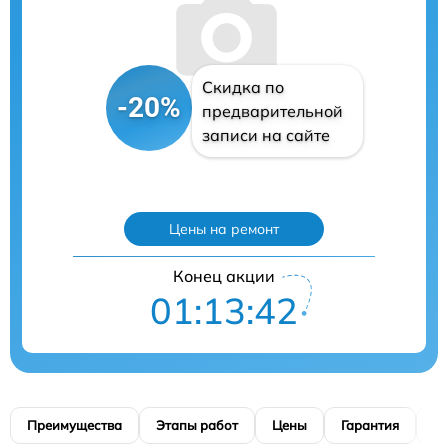
Скидка по
-20%
предварительной
записи на сайте
Цены на ремонт
Конец акции
01:13:41
Преимущества
Этапы работ
Цены
Гарантия
М