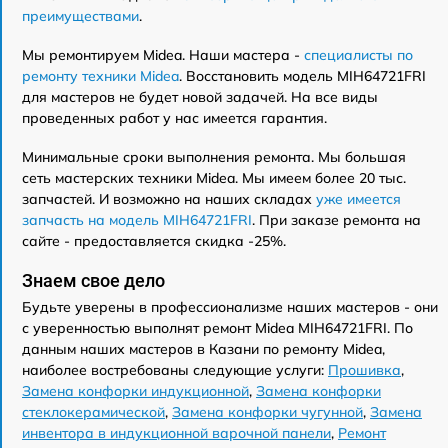
преимуществами
.
Мы ремонтируем Midea. Наши мастера -
специалисты по
ремонту техники Midea
. Восстановить модель MIH64721FRI
для мастеров не будет новой задачей. На все виды
проведенных работ у нас имеется гарантия.
Минимальные сроки выполнения ремонта. Мы большая
сеть мастерских техники Midea. Мы имеем более 20 тыс.
запчастей. И возможно на наших складах
уже имеется
запчасть на модель MIH64721FRI
. При заказе ремонта на
сайте - предоставляется скидка -25%.
Знаем свое дело
Будьте уверены в профессионализме наших мастеров - они
с уверенностью выполнят ремонт Midea MIH64721FRI. По
данным наших мастеров в Казани по ремонту Midea,
наиболее востребованы следующие услуги:
Прошивка
,
Замена конфорки индукционной
,
Замена конфорки
стеклокерамической
,
Замена конфорки чугунной
,
Замена
инвентора в индукционной варочной панели
,
Ремонт