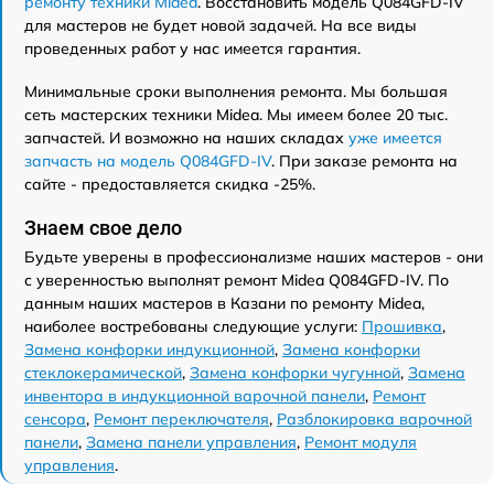
ремонту техники Midea
. Восстановить модель Q084GFD-IV
для мастеров не будет новой задачей. На все виды
проведенных работ у нас имеется гарантия.
Минимальные сроки выполнения ремонта. Мы большая
сеть мастерских техники Midea. Мы имеем более 20 тыс.
запчастей. И возможно на наших складах
уже имеется
запчасть на модель Q084GFD-IV
. При заказе ремонта на
сайте - предоставляется скидка -25%.
Знаем свое дело
Будьте уверены в профессионализме наших мастеров - они
с уверенностью выполнят ремонт Midea Q084GFD-IV. По
данным наших мастеров в Казани по ремонту Midea,
наиболее востребованы следующие услуги:
Прошивка
,
Замена конфорки индукционной
,
Замена конфорки
стеклокерамической
,
Замена конфорки чугунной
,
Замена
инвентора в индукционной варочной панели
,
Ремонт
сенсора
,
Ремонт переключателя
,
Разблокировка варочной
панели
,
Замена панели управления
,
Ремонт модуля
управления
.