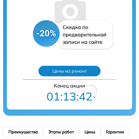
Скидка по
-20%
предварительной
записи на сайте
Цены на ремонт
Конец акции
01:13:41
Преимущества
Этапы работ
Цены
Гарантия
М