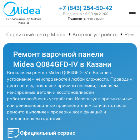
+7 (843) 254-50-42
Ежедневно с 9:00 до 21:00
Позвонить
мне утром
Сервисный центр Midea
в
Казани
Сервисный центр Midea
Каталог устройств
Ремон
Ремонт варочной панели
Midea Q084GFD-IV в Казани
Выполняем ремонт Midea Q084GFD-IV в Казани с
устранением неисправностей любой сложности. Проводим
диагностику, выявляем причины поломки, заменяем
неисправные детали и восстанавливаем
работоспособность устройства. Используем оригинальные
или рекомендованные производителем запчасти, после
ремонта выполняем проверку всех функций и
предоставляем гарантию.
Официальный сервис