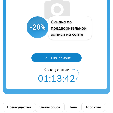
Скидка по
-20%
предварительной
записи на сайте
Цены на ремонт
Конец акции
01:13:41
Преимущества
Этапы работ
Цены
Гарантия
М