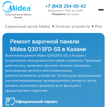
+7 (843) 254-50-42
Ежедневно с 9:00 до 21:00
Позвонить
мне утром
Сервисный центр Midea
в
Казани
Сервисный центр Midea
Каталог устройств
Ремон
Ремонт варочной панели
Midea Q301SFD-SS в Казани
Выполняем ремонт Midea Q301SFD-SS в Казани с
устранением неисправностей любой сложности. Проводим
диагностику, выявляем причины поломки, заменяем
неисправные детали и восстанавливаем
работоспособность устройства. Используем оригинальные
или рекомендованные производителем запчасти, после
ремонта выполняем проверку всех функций и
предоставляем гарантию.
Официальный сервис