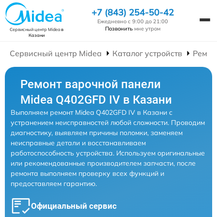
+7 (843) 254-50-42
Ежедневно с 9:00 до 21:00
Позвонить
мне утром
Сервисный центр Midea
в
Казани
Сервисный центр Midea
Каталог устройств
Ремон
Ремонт варочной панели
Midea Q402GFD IV в Казани
Выполняем ремонт Midea Q402GFD IV в Казани с
устранением неисправностей любой сложности. Проводим
диагностику, выявляем причины поломки, заменяем
неисправные детали и восстанавливаем
работоспособность устройства. Используем оригинальные
или рекомендованные производителем запчасти, после
ремонта выполняем проверку всех функций и
предоставляем гарантию.
Официальный сервис