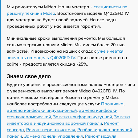
Мы ремонтируем Midea. Наши мастера -
специалисты по
ремонту техники Midea
. Восстановить модель Q402GFD IV
для мастеров не будет новой задачей. На все виды
проведенных работ у нас имеется гарантия.
Минимальные сроки выполнения ремонта. Мы большая
сеть мастерских техники Midea. Мы имеем более 20 тыс.
запчастей. И возможно на наших складах
уже имеется
запчасть на модель Q402GFD IV
. При заказе ремонта на
сайте - предоставляется скидка -25%.
Знаем свое дело
Будьте уверены в профессионализме наших мастеров - они
с уверенностью выполнят ремонт Midea Q402GFD IV. По
данным наших мастеров в Казани по ремонту Midea,
наиболее востребованы следующие услуги:
Прошивка
,
Замена конфорки индукционной
,
Замена конфорки
стеклокерамической
,
Замена конфорки чугунной
,
Замена
инвентора в индукционной варочной панели
,
Ремонт
сенсора
,
Ремонт переключателя
,
Разблокировка варочной
панели
,
Замена панели управления
,
Ремонт модуля