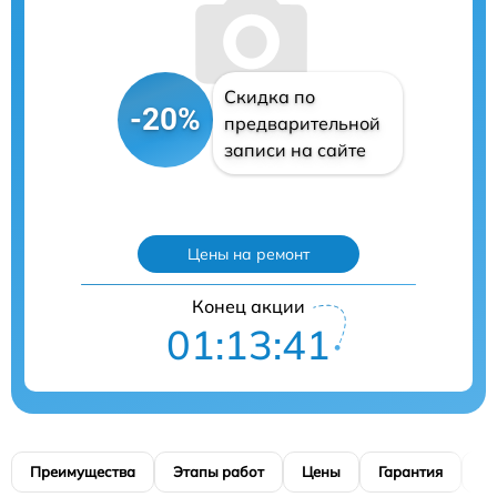
Скидка по
-20%
предварительной
записи на сайте
Цены на ремонт
Конец акции
01:13:40
Преимущества
Этапы работ
Цены
Гарантия
М