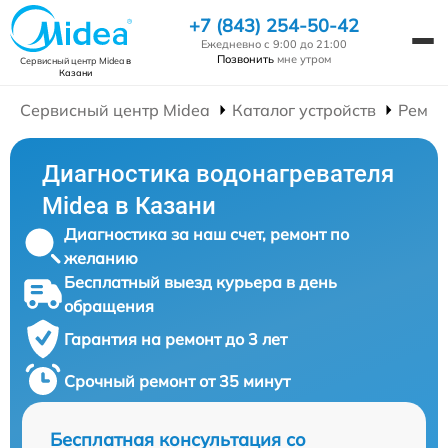
+7 (843) 254-50-42
Ежедневно с 9:00 до 21:00
Позвонить
мне утром
Сервисный центр Midea
в
Казани
Сервисный центр Midea
Каталог устройств
Ремон
Диагностика водонагревателя
Midea в Казани
Диагностика за наш счет, ремонт по
желанию
Бесплатный выезд курьера в день
обращения
Гарантия на ремонт до 3 лет
Срочный ремонт от 35 минут
Бесплатная консультация со