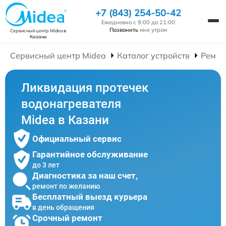
+7 (843) 254-50-42
Ежедневно с 9:00 до 21:00
Позвонить
мне утром
Сервисный центр Midea
в
Казани
Сервисный центр Midea
Каталог устройств
Ремон
Ликвидация протечек
водонагревателя
Midea в Казани
Официальный сервис
Гарантийное обслуживание
до 3 лет
Диагностика за наш счет,
ремонт по желанию
Бесплатный выезд курьера
в день обращения
Срочный ремонт