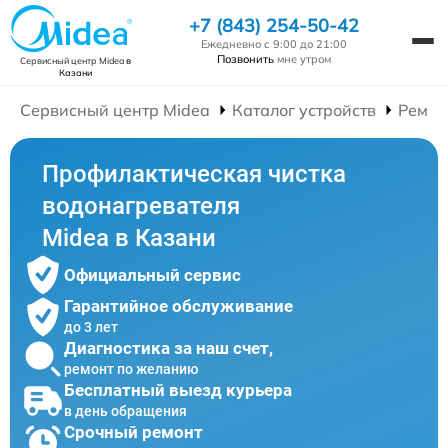
+7 (843) 254-50-42
Ежедневно с 9:00 до 21:00
Позвонить
мне утром
Сервисный центр Midea
в
Казани
Сервисный центр Midea
Каталог устройств
Ремон
Профилактическая чистка
водонагревателя
Midea в Казани
Официальный сервис
Гарантийное обслуживание
до 3 лет
Диагностика за наш счет,
ремонт по желанию
Бесплатный выезд курьера
в день обращения
Срочный ремонт